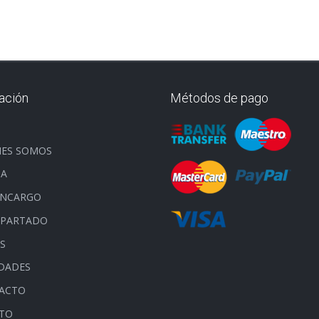
ación
Métodos de pago
O
NES SOMOS
DA
ENCARGO
APARTADO
S
DADES
ACTO
ITO