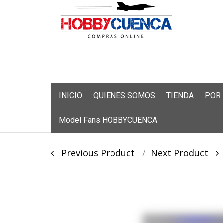
Skip
INICIO
QUIENES SOMOS
TIENDA
POR
to
content
Model Fans HOBBYCUENCA
Post
Previous Product
Next Product
navigation