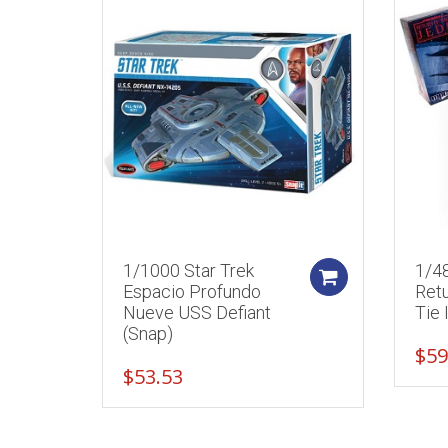
1/1000 Star Trek
1/4
Add to cart
Espacio Profundo
Retu
Nueve USS Defiant
Tie 
(Snap)
$
59
$
53.53