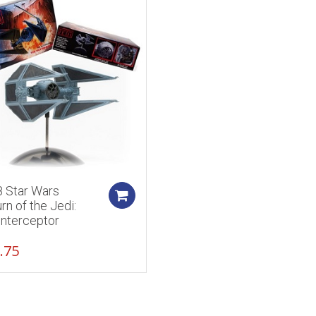
8 Star Wars
Add to cart
rn of the Jedi:
Interceptor
.75