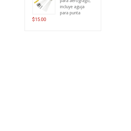
para aerogrago,
incluye aguja
para punta
$
15.00