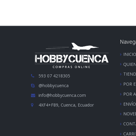
Naveg
INICI
QUIE
TIEN
593 07 4218305
POR 
@hobbycuenca
POR 
info@hobbycuenca.com
ENVÍO
4XF4+F89, Cuenca, Ecuador
NOVE
CONT
CARR