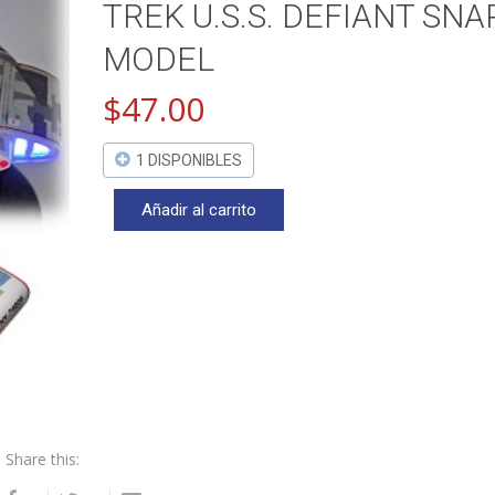
TREK U.S.S. DEFIANT SNA
MODEL
$
47.00
1 DISPONIBLES
Añadir al carrito
POLAR
LIGHTS
952/12
STAR
TREK
U.S.S.
DEFIANT
SNAPIT
MODEL
cantidad
Share this: