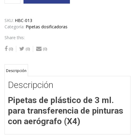
de
plástico
de
3
SKU:
HBC-013
ml.
Categoría:
Pipetas dosificadoras
para
Share this:
transferencia
de
(0)
(0)
(0)
pinturas
con
aerógrafo
(X
Descripción
4)
Descripción
cantidad
Pipetas de plástico de 3 ml.
para transferencia de pinturas
con aerógrafo (X4)