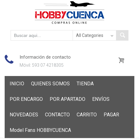
Información de contacto
Móvil: 593 07 4218305
Skip
INICIO
QUIENES SOMOS
TIENDA
to
content
POR ENCARGO
POR APARTADO
ENVÍOS
NOVEDADES
CONTACTO
CARRITO
PAGAR
Model Fans HOBBYCUENCA