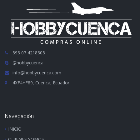
593 07 4218305
@hobbycuenca
info@hobbycuenca.com
4XF4+F89, Cuenca, Ecuador
Navegación
INICIO
QUIENES SOMOS