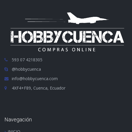
593 07 4218305
@hobbycuenca
info@hobbycuenca.com
4XF4+F89, Cuenca, Ecuador
Navegación
INICIO