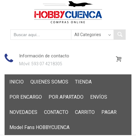
Información de contacto
Móvil: 593 07 4218305
Skip
INICIO
QUIENES SOMOS
TIENDA
to
content
POR ENCARGO
POR APARTADO
ENVÍOS
NOVEDADES
CONTACTO
CARRITO
PAGAR
Model Fans HOBBYCUENCA