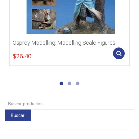
Osprey Modelling: Modelling Scale Figures
Add
$
26.40
Buscar
por:
Buscar