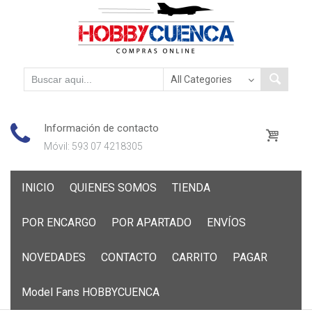
Información de contacto
Móvil: 593 07 4218305
Skip
INICIO
QUIENES SOMOS
TIENDA
to
content
POR ENCARGO
POR APARTADO
ENVÍOS
NOVEDADES
CONTACTO
CARRITO
PAGAR
Model Fans HOBBYCUENCA