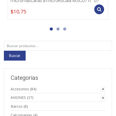
micromáscaras a microescala MSC07 n.° 07
Add
$
10.75
Buscar
por:
Buscar
Categorías
Accesorios
(84)
AVIONES
(37)
Barcos
(8)
Calcomanías
(4)