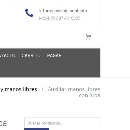
Información de contacto
Móvil: 593 07 4218305
NTACTO
CARRITO
PAGAR
 y manos libres
/
Auxiliar manos libres
con lupa
Buscar
pa
por: