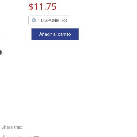
$
11.75
1 DISPONIBLES
Añadir al carrito
Auxiliar
manos
libres
con
lupa
cantidad
Share this: