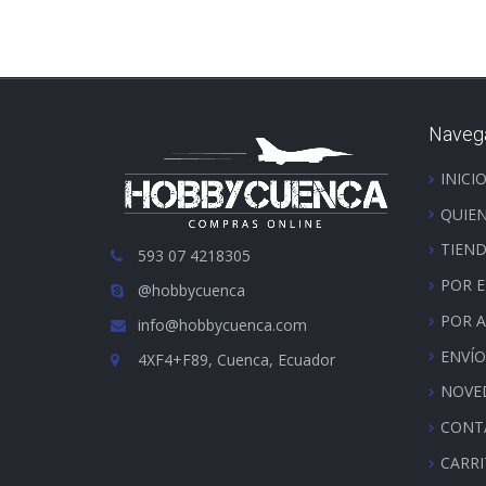
Naveg
INICI
QUIE
TIEN
593 07 4218305
POR 
@hobbycuenca
POR 
info@hobbycuenca.com
ENVÍO
4XF4+F89, Cuenca, Ecuador
NOVE
CONT
CARR