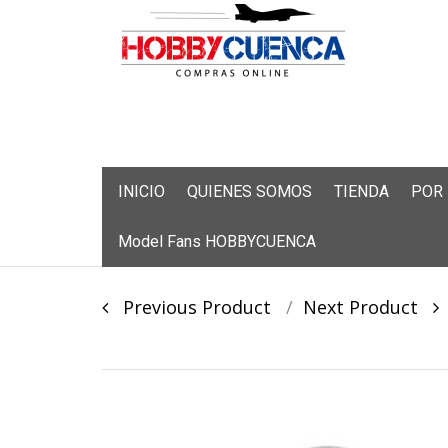
Skip
INICIO
QUIENES SOMOS
TIENDA
POR
to
content
Model Fans HOBBYCUENCA
Post
Previous Product
Next Product
navigation