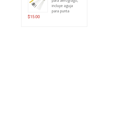
para aerogrago,
incluye aguja
para punta
$
15.00