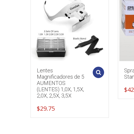
Lentes
Spr
Add to cart
Magnificadores de 5
Sta
AUMENTOS
$
42
(LENTES) 1,0X, 1,5X,
2,0X, 2,5X, 3,5X
$
29.75