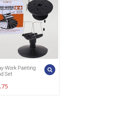
ay-Work Painting
Add to cart
nd Set
.75