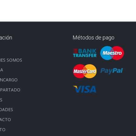
ación
Métodos de pago
O
NES SOMOS
DA
ENCARGO
APARTADO
S
DADES
ACTO
ITO