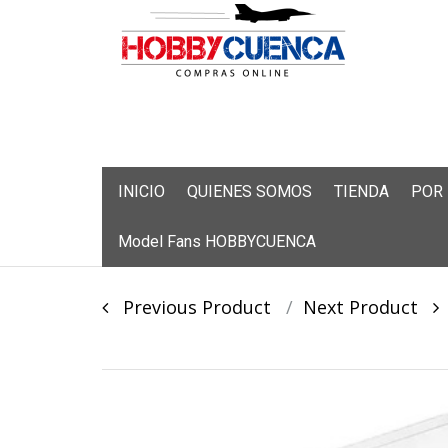
Skip
INICIO
QUIENES SOMOS
TIENDA
POR
to
content
Model Fans HOBBYCUENCA
Post
Previous Product
Next Product
navigation