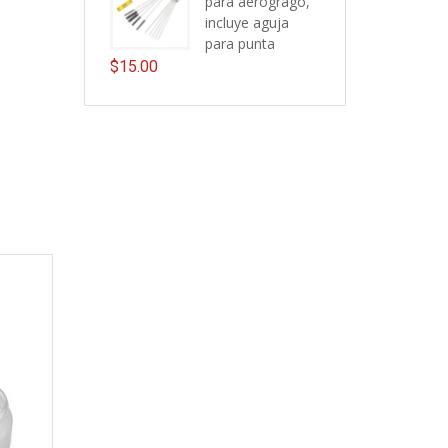
para aerogrago,
incluye aguja
para punta
$
15.00