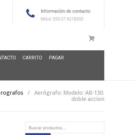
Información de contacto
Móvil: 593 07 4218305
NTACTO
CARRITO
PAGAR
erografos
/
Aerógrafo: Modelo: AB-130.
doble accion
Buscar
.
por: