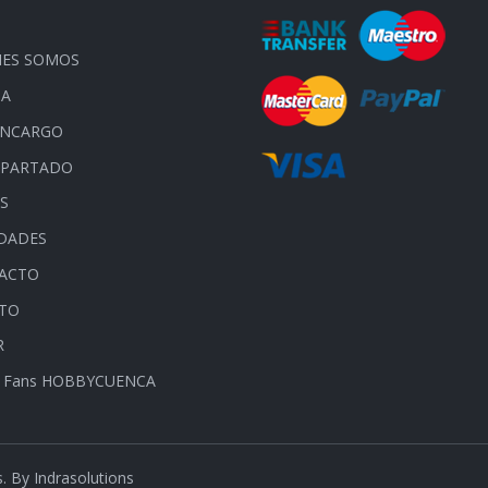
O
NES SOMOS
DA
ENCARGO
APARTADO
S
DADES
ACTO
ITO
R
 Fans HOBBYCUENCA
s. By
Indrasolutions