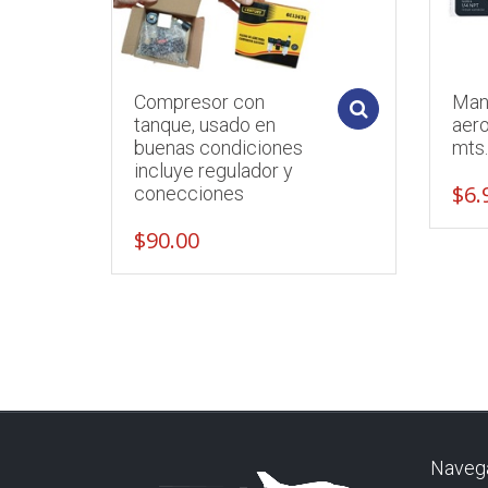
Compresor con
Man
Add to cart
tanque, usado en
aero
buenas condiciones
mts
incluye regulador y
$
6.
conecciones
$
90.00
Naveg