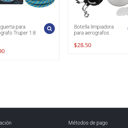
guerta para
Botella limpiadora
Add to cart
grafo Truper 1.8
para aerografos
.
$
28.50
90
ación
Métodos de pago