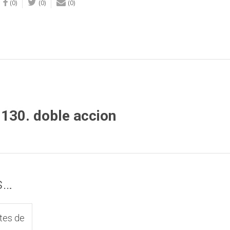
(0)
(0)
(0)
130. doble accion
s…
rtes de