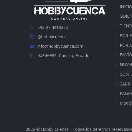
INICI
QUIE
TIEN
593 07 4218305
POR 
@hobbycuenca
POR 
info@hobbycuenca.com
ENVÍO
4XF4+F89, Cuenca, Ecuador
NOVE
CONT
CARR
PAGA
Model
2026
© Hobby Cuenca - Todos los derechos reservado