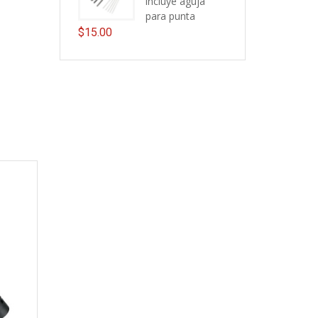
incluye aguja
para punta
$
15.00