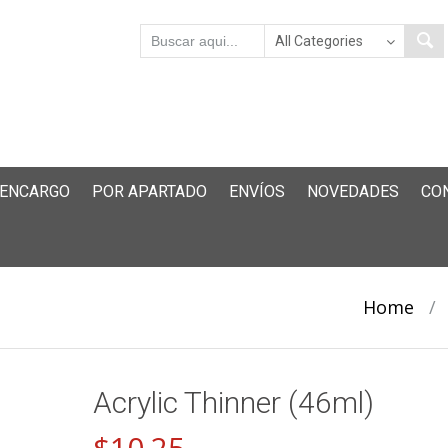
 ENCARGO
POR APARTADO
ENVÍOS
NOVEDADES
CO
Home
/
Acrylic Thinner (46ml)
$
10.25