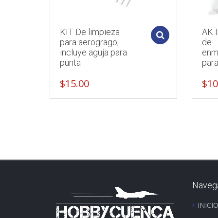
KIT De limpieza
AK I
Add to cart
para aerogrago,
de
incluye aguja para
enm
punta
par
$
15.00
$
10
Naveg
INICI