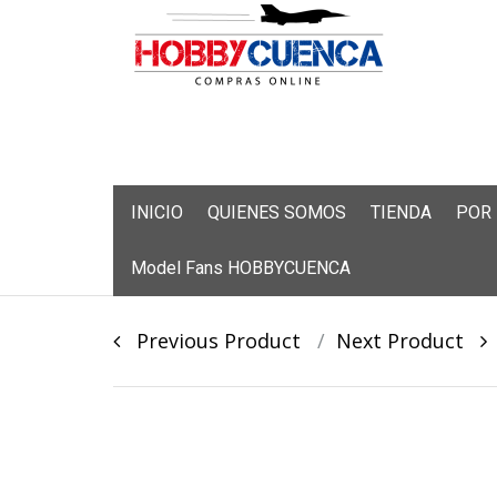
Skip
INICIO
QUIENES SOMOS
TIENDA
POR
to
content
Model Fans HOBBYCUENCA
Post
Previous Product
Next Product
navigation