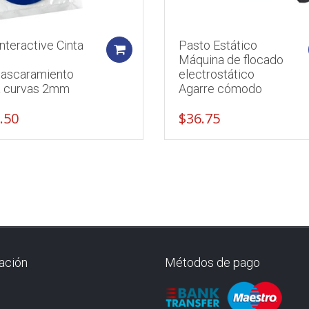
nteractive Cinta
Pasto Estático
Add to cart
Máquina de flocado
ascaramiento
electrostático
a curvas 2mm
Agarre cómodo
.50
$
36.75
ación
Métodos de pago
O