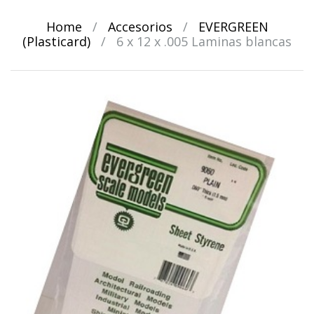
Home
/
Accesorios
/
EVERGREEN
(Plasticard)
/
6 x 12 x .005 Laminas blancas