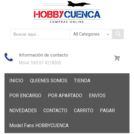
Información de contacto
Móvil: 593 07 4218305
Skip
INICIO
QUIENES SOMOS
TIENDA
to
content
POR ENCARGO
POR APARTADO
ENVÍOS
NOVEDADES
CONTACTO
CARRITO
PAGAR
Model Fans HOBBYCUENCA