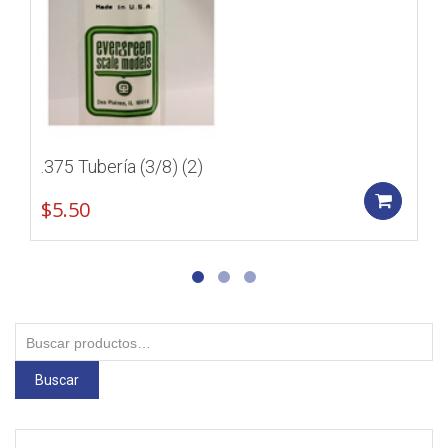
.375 Tubería (3/8) (2)
Add
$
5.50
Buscar
por:
Buscar