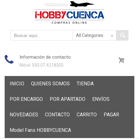
Información de contacto
Móvil: 593 07 4218305
Skip
INICIO
QUIENES SOMOS
TIENDA
to
content
POR ENCARGO
POR APARTADO
ENVÍOS
NOVEDADES
CONTACTO
CARRITO
PAGAR
Model Fans HOBBYCUENCA