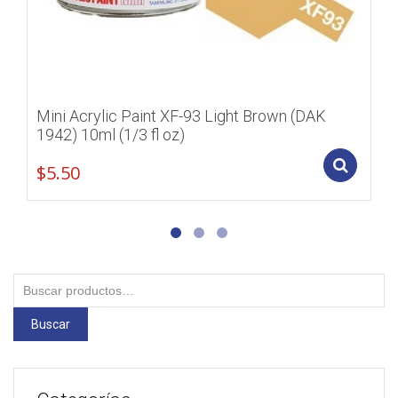
Mini Acrylic Paint XF-93 Light Brown (DAK
1942) 10ml (1/3 fl oz)
Add
$
5.50
Buscar
por:
Buscar