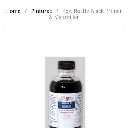
Home
/
Pinturas
/
4oz. Bottle Black Primer
& Microfiller