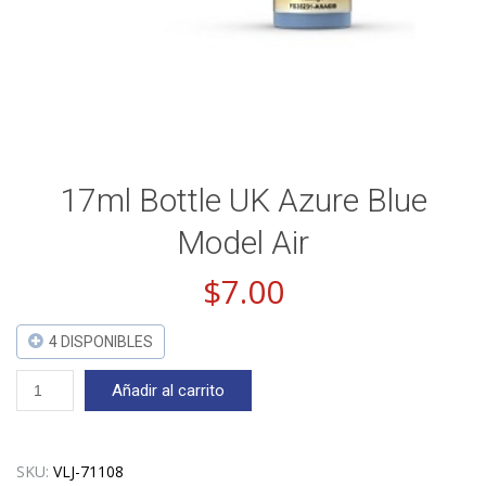
17ml Bottle UK Azure Blue
Model Air
$
7.00
4 DISPONIBLES
17ml
Añadir al carrito
Bottle
UK
Azure
Blue
SKU:
VLJ-71108