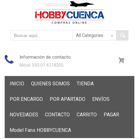
Información de contacto
Móvil: 593 07 4218305
Skip
INICIO
QUIENES SOMOS
TIENDA
to
content
POR ENCARGO
POR APARTADO
ENVÍOS
NOVEDADES
CONTACTO
CARRITO
PAGAR
Model Fans HOBBYCUENCA