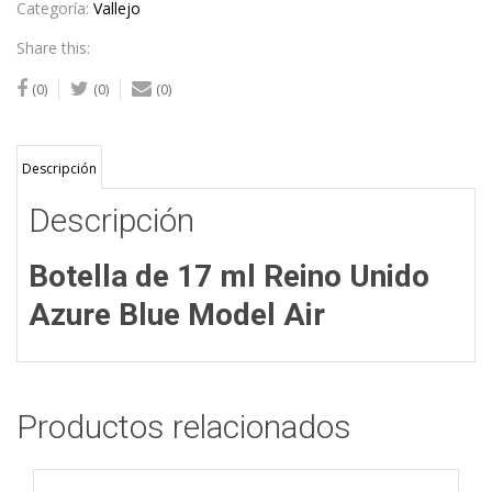
Model
Categoría:
Vallejo
Air
Share this:
cantidad
(0)
(0)
(0)
Descripción
Descripción
Botella de 17 ml Reino Unido
Azure Blue Model Air
Productos relacionados