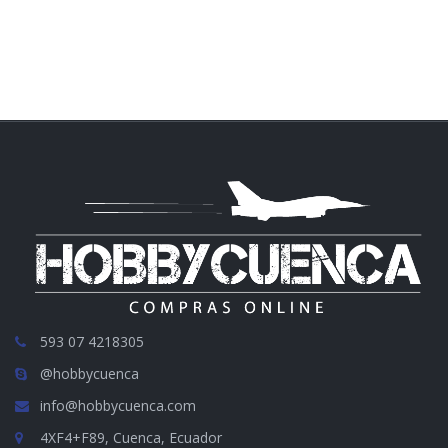
593 07 4218305
@hobbycuenca
info@hobbycuenca.com
4XF4+F89, Cuenca, Ecuador