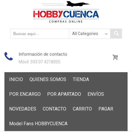
Información de contacto
Móvil: 593 07 4218305
Skip
INICIO
QUIENES SOMOS
TIENDA
to
content
POR ENCARGO
POR APARTADO
ENVÍOS
NOVEDADES
CONTACTO
CARRITO
PAGAR
Model Fans HOBBYCUENCA