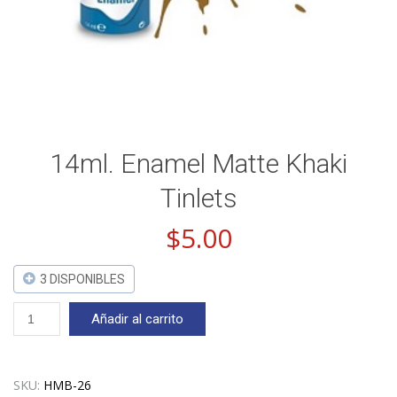
14ml. Enamel Matte Khaki
Tinlets
$
5.00
3 DISPONIBLES
14ml.
Añadir al carrito
Enamel
Matte
Khaki
Tinlets
SKU:
HMB-26