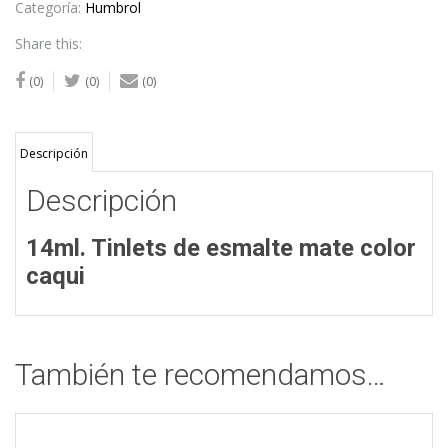
cantidad
Categoría:
Humbrol
Share this:
(0)
(0)
(0)
Descripción
Descripción
14ml. Tinlets de esmalte mate color
caqui
También te recomendamos…