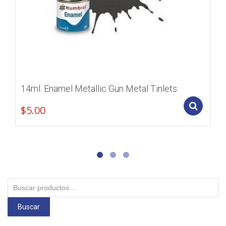
14ml. Enamel Metallic Gun Metal Tinlets
Add
$
5.00
Buscar
por:
Buscar