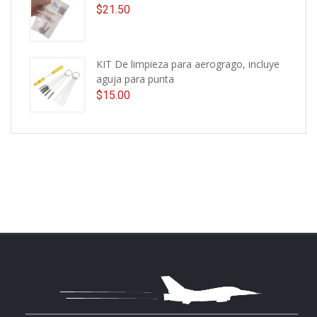
$
21.50
KIT De limpieza para aerogrago, incluye
aguja para punta
$
15.00