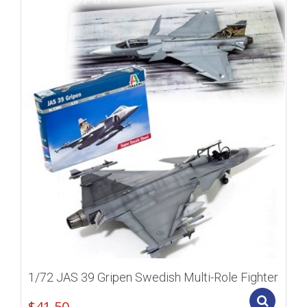
1/72 JAS 39 Gripen Swedish Multi-Role Fighter
Add
$
41.50