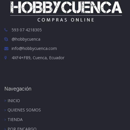
593 07 4218305
@hobbycuenca
info@hobbycuenca.com
4XF4+F89, Cuenca, Ecuador
Navegación
INICIO
QUIENES SOMOS
TIENDA
POR ENCARGO