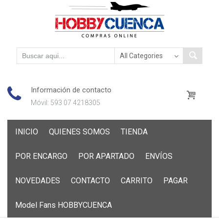
Información de contacto
Móvil: 593 07 4218305
Skip
INICIO
QUIENES SOMOS
TIENDA
to
content
POR ENCARGO
POR APARTADO
ENVÍOS
NOVEDADES
CONTACTO
CARRITO
PAGAR
Model Fans HOBBYCUENCA