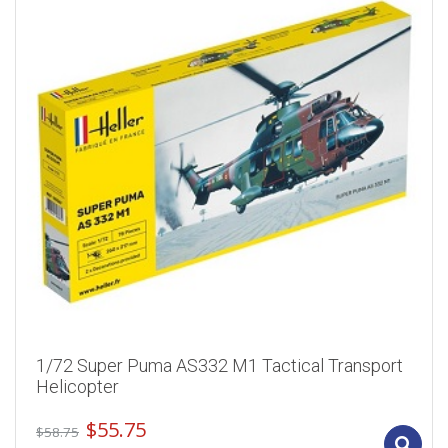
1/72 Super Puma AS332 M1 Tactical Transport
Helicopter
Original
Current
$
55.75
$
58.75