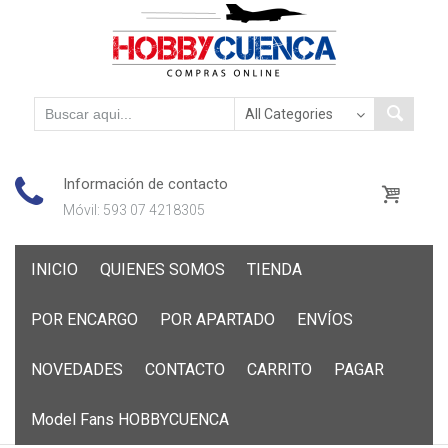
Información de contacto
Móvil: 593 07 4218305
Skip
INICIO
QUIENES SOMOS
TIENDA
to
content
POR ENCARGO
POR APARTADO
ENVÍOS
NOVEDADES
CONTACTO
CARRITO
PAGAR
Model Fans HOBBYCUENCA