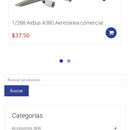
1/288 Airbus A380 Aereolinea comercial
Add
$
37.50
Buscar
por:
Buscar
Categorías
Accesorios
(84)