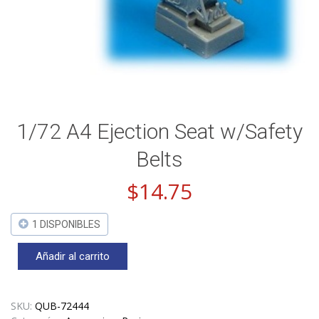
1/72 A4 Ejection Seat w/Safety
Belts
$
14.75
1 DISPONIBLES
Añadir al carrito
1/72
A4
Ejection
Seat
SKU:
QUB-72444