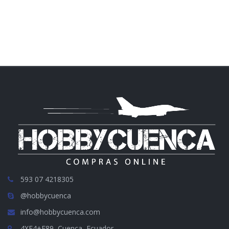
593 07 4218305
@hobbycuenca
info@hobbycuenca.com
4XF4+F89, Cuenca, Ecuador