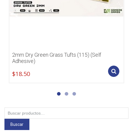
2mm Dry Green Grass Tufts (115) (Self
Adhesive)
Add
$
18.50
Buscar
por:
Buscar