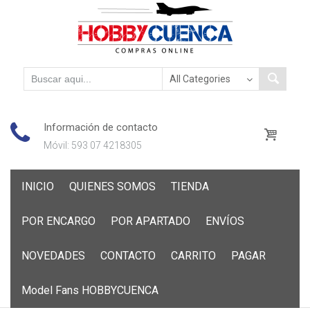
Información de contacto
Móvil: 593 07 4218305
Skip
INICIO
QUIENES SOMOS
TIENDA
to
content
POR ENCARGO
POR APARTADO
ENVÍOS
NOVEDADES
CONTACTO
CARRITO
PAGAR
Model Fans HOBBYCUENCA