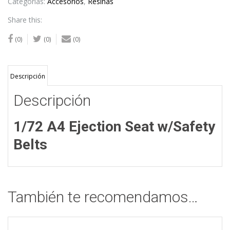
w/Safety
Categorías:
Accesorios
,
Resinas
Belts
Share this:
cantidad
(0)
(0)
(0)
Descripción
Descripción
1/72 A4 Ejection Seat w/Safety
Belts
También te recomendamos…