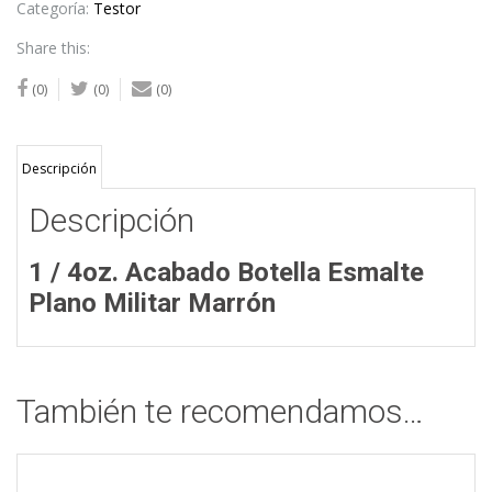
Military
Categoría:
Testor
Brown
Share this:
cantidad
(0)
(0)
(0)
Descripción
Descripción
1 / 4oz. Acabado Botella Esmalte
Plano Militar Marrón
También te recomendamos…