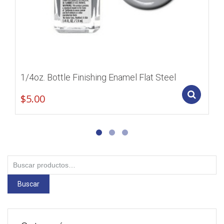
1/4oz. Bottle Finishing Enamel Flat Steel
Add
$
5.00
Buscar
por:
Buscar