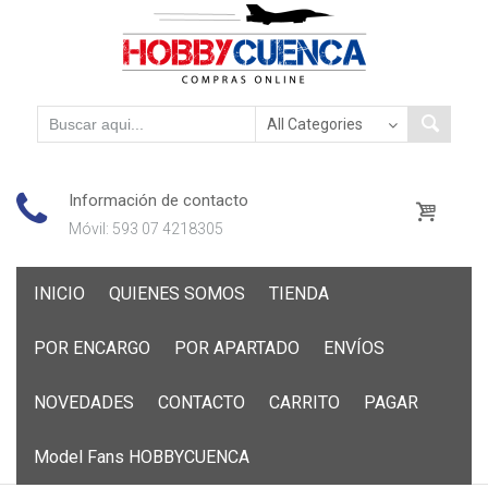
Información de contacto
Móvil: 593 07 4218305
Skip
INICIO
QUIENES SOMOS
TIENDA
to
content
POR ENCARGO
POR APARTADO
ENVÍOS
NOVEDADES
CONTACTO
CARRITO
PAGAR
Model Fans HOBBYCUENCA