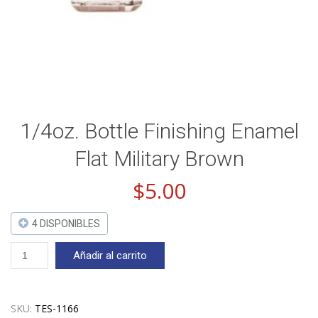
1/4oz. Bottle Finishing Enamel
Flat Military Brown
$
5.00
4 DISPONIBLES
1/4oz.
Añadir al carrito
Bottle
Finishing
Enamel
Flat
SKU:
TES-1166