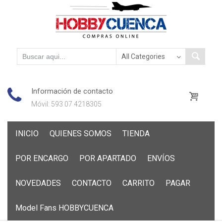
Información de contacto
Móvil: 593 07 4218305
Skip
INICIO
QUIENES SOMOS
TIENDA
to
content
POR ENCARGO
POR APARTADO
ENVÍOS
NOVEDADES
CONTACTO
CARRITO
PAGAR
Model Fans HOBBYCUENCA