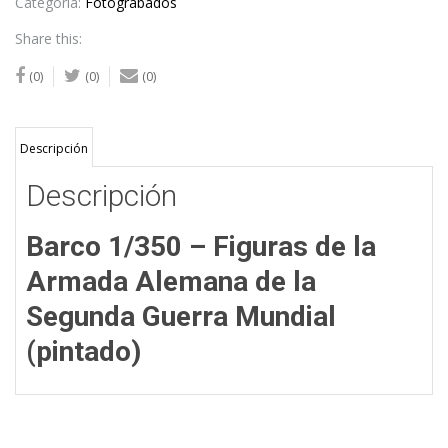
Figures
Categoría:
Fotograbados
WWII
Share this:
(Painted)
cantidad
(0)
(0)
(0)
Descripción
Descripción
Barco 1/350 – Figuras de la
Armada Alemana de la
Segunda Guerra Mundial
(pintado)