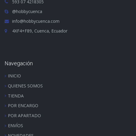
593 07 4218305
@hobbycuenca
info@hobbycuenca.com
4XF4+F89, Cuenca, Ecuador
Navegación
INICIO
QUIENES SOMOS
TIENDA
POR ENCARGO
POR APARTADO
ENVÍOS
NOVEDADES