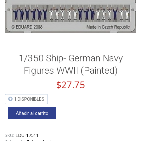
1/350 Ship- German Navy
Figures WWII (Painted)
$
27.75
1 DISPONIBLES
Añadir al carrito
1/350
Ship-
German
Navy
SKU:
EDU-17511