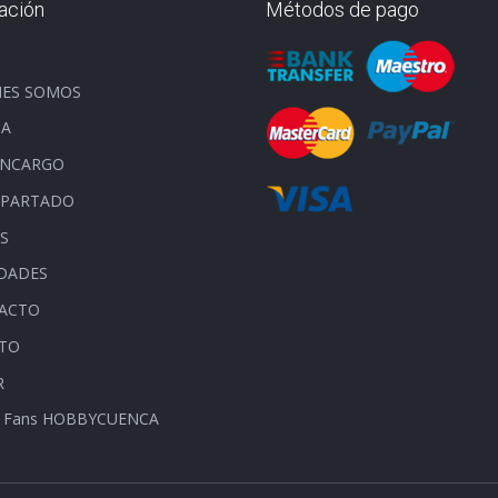
ación
Métodos de pago
O
NES SOMOS
DA
ENCARGO
APARTADO
S
DADES
ACTO
ITO
R
 Fans HOBBYCUENCA