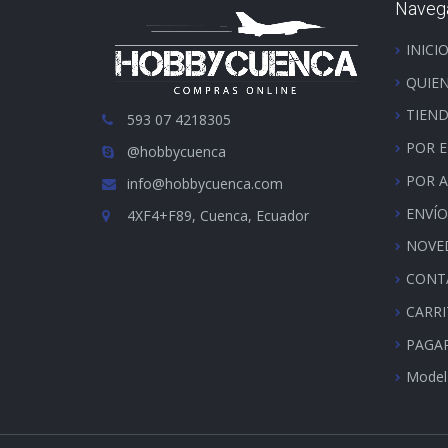
Naveg
INICI
QUIE
TIEN
593 07 4218305
POR 
@hobbycuenca
POR 
info@hobbycuenca.com
ENVÍO
4XF4+F89, Cuenca, Ecuador
NOVE
CONT
CARR
PAGA
Model