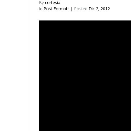
By
cortesia
In
Post Formats
Posted
Dic 2, 2012