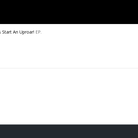
s
Start An Uproar!
EP.