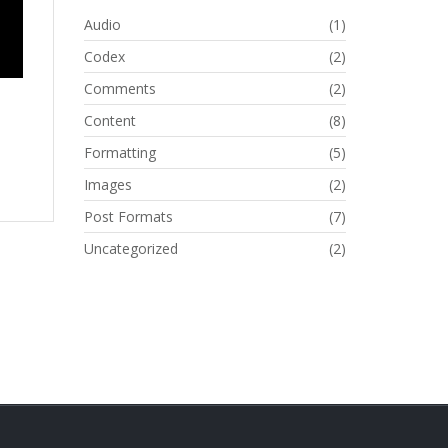
Audio
(1)
Codex
(2)
Comments
(2)
Content
(8)
Formatting
(5)
Images
(2)
Post Formats
(7)
Uncategorized
(2)