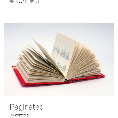
(
4.551
)
(3)
Paginated
By
cortesia