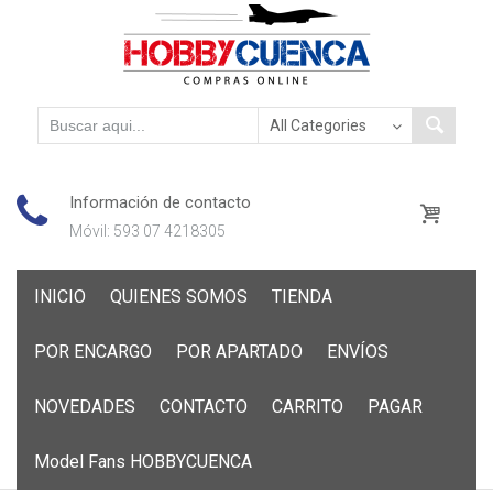
Información de contacto
Móvil: 593 07 4218305
Skip
INICIO
QUIENES SOMOS
TIENDA
to
content
POR ENCARGO
POR APARTADO
ENVÍOS
NOVEDADES
CONTACTO
CARRITO
PAGAR
Model Fans HOBBYCUENCA